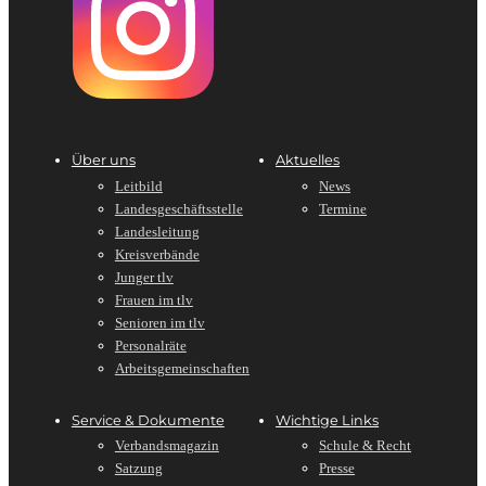
Über uns
Aktuelles
Leitbild
News
Landesgeschäftsstelle
Termine
Landesleitung
Kreisverbände
Junger tlv
Frauen im tlv
Senioren im tlv
Personalräte
Arbeitsgemeinschaften
Service & Dokumente
Wichtige Links
Verbandsmagazin
Schule & Recht
Satzung
Presse