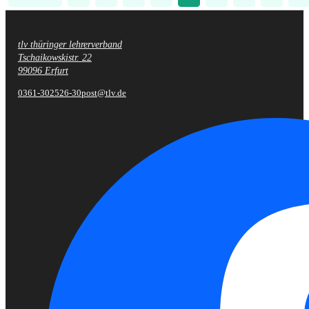
Vorheriger
tlv thüringer lehrerverband
Fußzeile
Tschaikowskistr. 22
99096 Erfurt
0361-302526-30
post@tlv.de