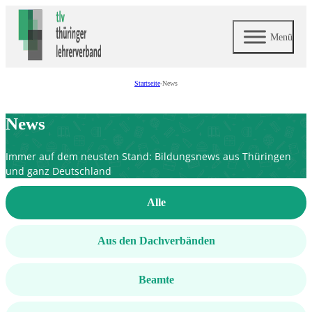
Menü
Startseite
-
News
News
Immer auf dem neusten Stand: Bildungsnews aus Thüringen
und ganz Deutschland
Kategorien
Alle
Aus den Dachverbänden
Beamte