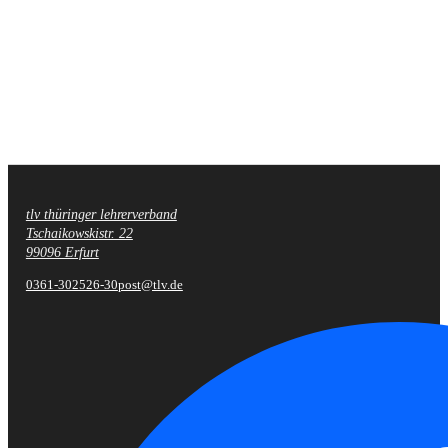
tlv thüringer lehrerverband
Fußzeile
Tschaikowskistr. 22
99096 Erfurt
0361-302526-30
post@tlv.de