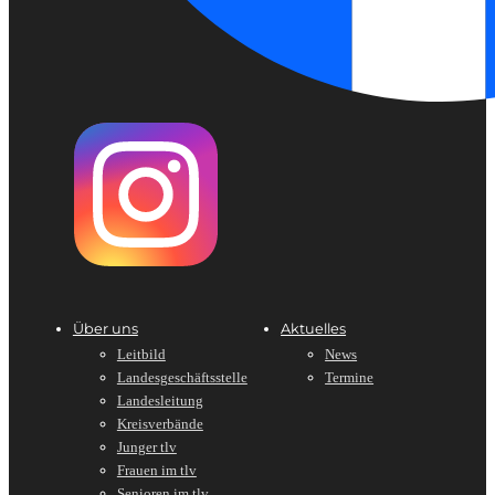
Über uns
Aktuelles
Leitbild
News
Landesgeschäftsstelle
Termine
Landesleitung
Kreisverbände
Junger tlv
Frauen im tlv
Senioren im tlv