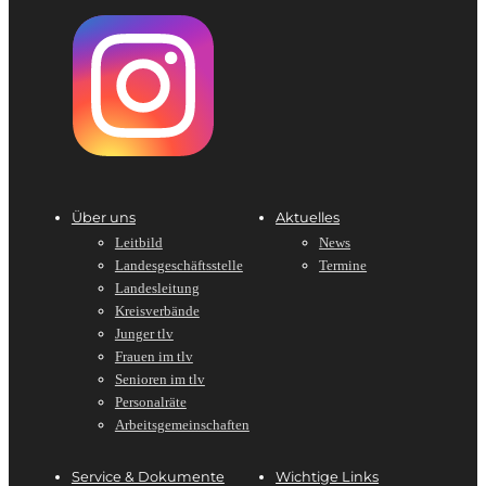
Über uns
Aktuelles
Leitbild
News
Landesgeschäftsstelle
Termine
Landesleitung
Kreisverbände
Junger tlv
Frauen im tlv
Senioren im tlv
Personalräte
Arbeitsgemeinschaften
Service & Dokumente
Wichtige Links