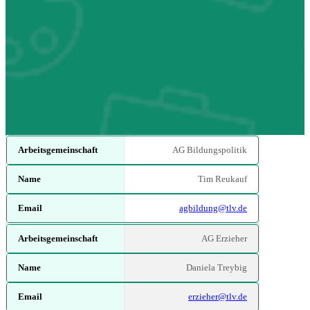
AG Bildungspolitik
Arbeitsgemeinschaft
Name
Email
Tim Reukauf
agbildung@tlv.de
AG Erzieher
Daniela Treybig
erzieher@tlv.de