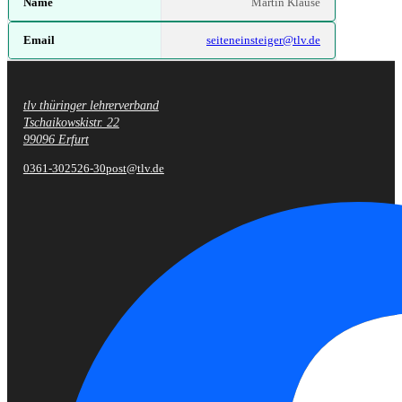
Martin Klause
seiteneinsteiger@tlv.de
tlv thüringer lehrerverband
Fußzeile
Tschaikowskistr. 22
99096 Erfurt
0361-302526-30
post@tlv.de