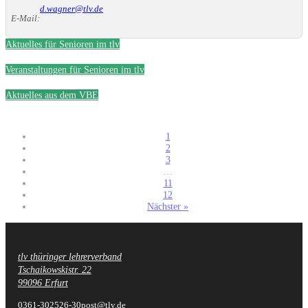
d.wagner@tlv.de
E-Mail:
Aktuelles für Senioren im tlv
Veranstaltungen für Senioren im tlv
Aktuelles aus dem VBE
1
2
3
…
11
12
Nächster »
tlv thüringer lehrerverband
Fußzeile
Tschaikowskistr. 22
99096 Erfurt
0361-302526-30
post@tlv.de