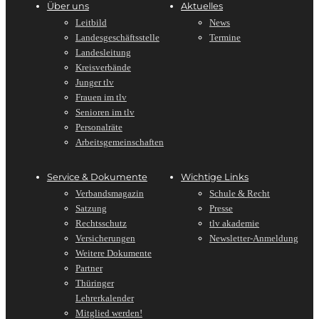
Über uns
Aktuelles
Leitbild
News
Landesgeschäftsstelle
Termine
Landesleitung
Kreisverbände
Junger tlv
Frauen im tlv
Senioren im tlv
Personalräte
Arbeitsgemeinschaften
Service & Dokumente
Wichtige Links
Verbandsmagazin
Schule & Recht
Satzung
Presse
Rechtsschutz
tlv akademie
Versicherungen
Newsletter-Anmeldung
Weitere Dokumente
Partner
Thüringer
Lehrerkalender
Mitglied werden!