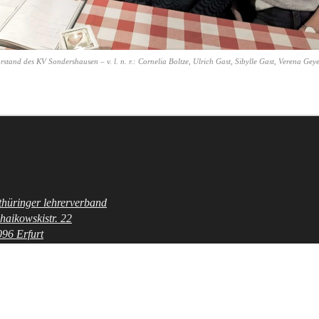
stand des KV Sondershausen – v. l. n. r.: Cornelia Boltze, Ulrich Gast, Sibylle Gast, Verena Geye
 thüringer lehrerverband
eile
haikowskistr. 22
96 Erfurt
1-302526-30
post@tlv.de