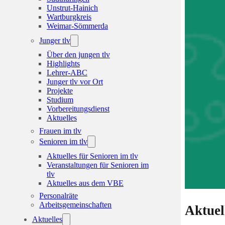
Unstrut-Hainich
Wartburgkreis
Weimar-Sömmerda
Junger tlv
Über den jungen tlv
Highlights
Lehrer-ABC
Junger tlv vor Ort
Projekte
Studium
Vorbereitungsdienst
Aktuelles
Frauen im tlv
Senioren im tlv
Aktuelles für Senioren im tlv
Veranstaltungen für Senioren im
tlv
Aktuelles aus dem VBE
Personalräte
Arbeitsgemeinschaften
Aktuel
Aktuelles