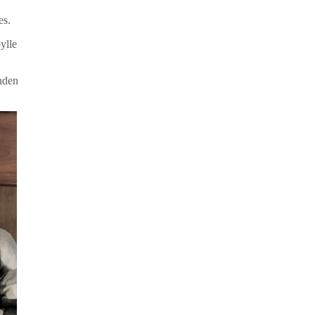
es.
ylle
nden