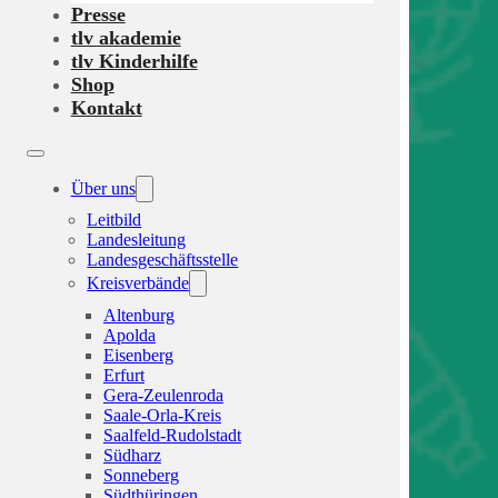
Presse
tlv akademie
tlv Kinderhilfe
Shop
Kontakt
Über uns
Leitbild
Landesleitung
Landesgeschäftsstelle
Kreisverbände
Altenburg
Apolda
Eisenberg
Erfurt
Gera-Zeulenroda
Saale-Orla-Kreis
Saalfeld-Rudolstadt
Südharz
Sonneberg
Südthüringen