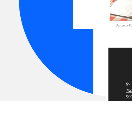
Der neue Vor
tlv
Fußz
Tsc
990
036