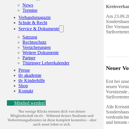
News
Kreisverb
Termine
Am 23.09.20
Verbandsmagazin
Sondershaus
Schule & Recht
Der Vorstan
Service & Dokumente
Stellvertrete
Satzung
Rechtsschutz
Versicherungen
Weitere Dokumente
Partner
Thüringer Lehrerkalender
Neuer Vo
Presse
tlv akademie
tlv Kinderhilfe
Erst bei uns
Shop
neuen Vorsta
Kontakt
Vorsitzende
Stellvertret
Mitglied werden!
Alle Kreismi
Nur wenige Klicks trennen dich von deiner
Sondershaus
Mitgliedschaft im tlv . Während deines Studiums und
verdeutlicht
Vorbereitungsdienstes ist diese komplett kostenlos – aber
und betonte 
auch sonst lohnt es sich.