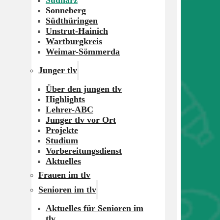
Südharz
Sonneberg
Südthüringen
Unstrut-Hainich
Wartburgkreis
Weimar-Sömmerda
Junger tlv
Über den jungen tlv
Highlights
Lehrer-ABC
Junger tlv vor Ort
Projekte
Studium
Vorbereitungsdienst
Aktuelles
Frauen im tlv
Senioren im tlv
Aktuelles für Senioren im
tlv