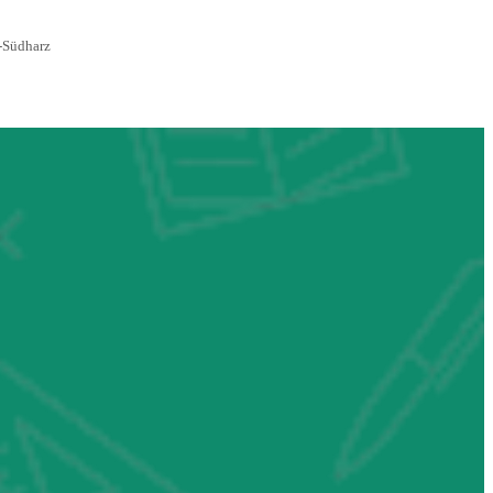
-
Südharz