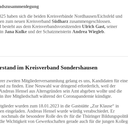
andszusammenlegung
25 haben sich die beiden Kreisverbände Nordhausen/Eichsfeld und
en zum neuen Kreisverband
Südharz
zusammengeschlossen.
d besteht aus dem Kreisverbandsvorsitzenden
Ulrich
Gast,
seiner
rin
Jana Kulke
und der Schatzmeisterin
Andrea Wiegleb
.
rstand im Kreisverband Sondershausen
erer zweiten Mitgliederversammlung gelang es uns, Kandidaten für ein
nd zu finden. Eine Neuwahl war dringend erforderlich, weil der
 Andreas Hensel aus Altersgründen sein Amt abgeben wollte und die
erin ihre Mitgliedschaft während der Coronapandemie kündigte.
tglieder wurden zum 18.01.2023 in die Gaststätte „Zur Klause“ in
en eingeladen. Andreas Hensel wurde würdig verabschiedet. Er
e nochmals die besondere Rolle des tlv für die Thüringer Bildungspoliti
die Wichtigkeit von Gewerkschaften gerade auch für die jungen Kolleg