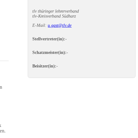
tlv thüringer lehrerverband
tlv-Kreisverband Südharz
E-Mail:
u.gast@tlv.de
Stellvertreter(in):
-
Schatzmeister(in):
-
Beisitzer(in):
-
en
k
en.