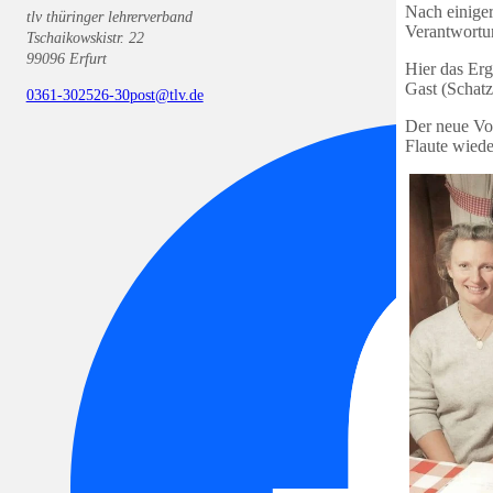
Nach einiger
tlv thüringer lehrerverband
Verantwortun
Tschaikowskistr. 22
99096 Erfurt
Hier das Erge
Gast (Schatz
0361-302526-30
post@tlv.de
Der neue Vo
Flaute wiede