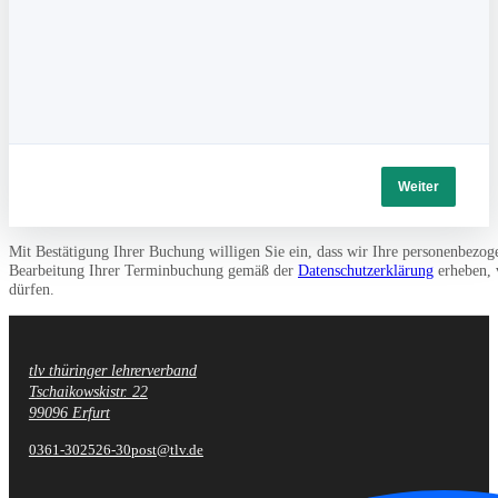
Weiter
Mit Bestätigung Ihrer Buchung willigen Sie ein, dass wir Ihre personenbezog
Bearbeitung Ihrer Terminbuchung gemäß der
Datenschutzerklärung
erheben, 
dürfen.
tlv thüringer lehrerverband
Fußzeile
Tschaikowskistr. 22
99096 Erfurt
0361-302526-30
post@tlv.de