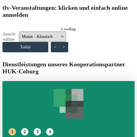
tlv-Veranstaltungen: klicken und einfach online
anmelden
Loading - current view is dayGridMonth
Loading
Ansicht
wählen
Skip Calendar
Today
<
>
Dienstleistungen unseres Kooperationspartner
HUK-Coburg
1
2
3
4