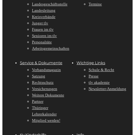
Landesgeschäftsstelle
Termine
Landesleitung
Kreisverbände
Junger tlv
Frauen im tlv
Senioren im tlv
Personalräte
Arbeitsgemeinschaften
Service & Dokumente
Wichtige Links
Verbandsmagazin
Schule & Recht
Satzung
Presse
Rechtsschutz
tlv akademie
Versicherungen
Newsletter-Anmeldung
Weitere Dokumente
Partner
Thüringer
Lehrerkalender
Mitglied werden!
tlv Kinderhilfe
Info