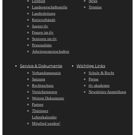
Leitbild
News
Landesgeschäftsstelle
Termine
Landesleitung
Kreisverbände
Junger tlv
Frauen im tlv
Senioren im tlv
Personalräte
Arbeitsgemeinschaften
Service & Dokumente
Wichtige Links
Verbandsmagazin
Schule & Recht
Satzung
Presse
Rechtsschutz
tlv akademie
Versicherungen
Newsletter-Anmeldung
Weitere Dokumente
Partner
Thüringer
Lehrerkalender
Mitglied werden!