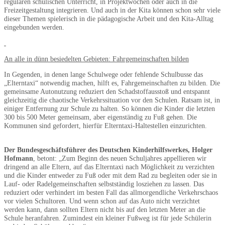
regulären schulischen Unterricht, in Projektwochen oder auch in die
Freizeitgestaltung integrieren. Und auch in der Kita können schon sehr viele
dieser Themen spielerisch in die pädagogische Arbeit und den Kita-Alltag
eingebunden werden.
An alle in dünn besiedelten Gebieten: Fahrgemeinschaften bilden
In Gegenden, in denen lange Schulwege oder fehlende Schulbusse das
„Elterntaxi“ notwendig machen, hilft es, Fahrgemeinschaften zu bilden. Die
gemeinsame Autonutzung reduziert den Schadstoffausstoß und entspannt
gleichzeitig die chaotische Verkehrssituation vor den Schulen. Ratsam ist, in
einiger Entfernung zur Schule zu halten. So können die Kinder die letzten
300 bis 500 Meter gemeinsam, aber eigenständig zu Fuß gehen. Die
Kommunen sind gefordert, hierfür Elterntaxi-Haltestellen einzurichten.
Der Bundesgeschäftsführer des Deutschen Kinderhilfswerkes, Holger
Hofmann
, betont: „Zum Beginn des neuen Schuljahres appellieren wir
dringend an alle Eltern, auf das Elterntaxi nach Möglichkeit zu verzichten
und die Kinder entweder zu Fuß oder mit dem Rad zu begleiten oder sie in
Lauf- oder Radelgemeinschaften selbstständig losziehen zu lassen. Das
reduziert oder verhindert im besten Fall das allmorgendliche Verkehrschaos
vor vielen Schultoren. Und wenn schon auf das Auto nicht verzichtet
werden kann, dann sollten Eltern nicht bis auf den letzten Meter an die
Schule heranfahren. Zumindest ein kleiner Fußweg ist für jede Schülerin