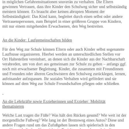
in möglichen Gefahrensituationen souverän zu verhalten. Die Eltern
gewinnen Vertrauen, dass ihre Kinder den Schulweg sicher und selbstständig
meistern können. Es braucht aber keinen abrupten Moment der
Selbstständigkeit: Das Kind kann, begleitet durch einen selbst oder andere
Vertrauenspersonen, zum Beispiel in einer größeren Gruppe von Kindern,
mit nur einem mitgehenden Erwachsenen, den Weg bestreiten.
An die Kinder: Laufgemeinschaften bilden
Für den Weg zur Schule können Eltern oder auch Kinder selbst sogenannte
Laufbusse organisieren. Hierbei werden an unterschiedlichen Stellen vor
Ort Haltestellen vereinbart, an denen sich die Kinder aus der Nachbarschaft
verabreden, um von dort aus gemeinsam zur Schule zu gehen – anfangs ggf.
noch mit erwachsener Begleitung. Kinder, die zusammen mit Freundinnen
und Freunden oder älteren Geschwistern den Schulweg zurücklegen, lernen,
aufeinander aufzupassen. Ihr soziales Verhalten wird gefördert und sie
können auf dem Weg zur Schule Freundschaften pflegen oder schließen.
An die Lehrkräfte sowie Erzieherinnen und Erzieher: Mobilität
thematisieren
Welche Last tragen die Füße? Was hält den Rücken gesund? Wie weit ist der
morgendliche Fußweg? Wie lang ist der Bremsweg eines Autos? Diese und
andere Fragen rund um das Zufußgehen lassen sich spielerisch in den