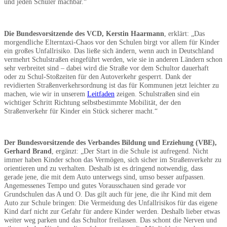
und jeden Schüler machbar.“
Die Bundesvorsitzende des VCD, Kerstin Haarmann
, erklärt: „Das
morgendliche Elterntaxi-Chaos vor den Schulen birgt vor allem für Kinder
ein großes Unfallrisiko. Das ließe sich ändern, wenn auch in Deutschland
vermehrt Schulstraßen eingeführt werden, wie sie in anderen Ländern schon
sehr verbreitet sind – dabei wird die Straße vor dem Schultor dauerhaft
oder zu Schul-Stoßzeiten für den Autoverkehr gesperrt. Dank der
revidierten Straßenverkehrsordnung ist das für Kommunen jetzt leichter zu
machen, wie wir in unserem
Leitfaden
zeigen. Schulstraßen sind ein
wichtiger Schritt Richtung selbstbestimmte Mobilität, der den
Straßenverkehr für Kinder ein Stück sicherer macht.“
Der Bundesvorsitzende des Verbandes Bildung und Erziehung (VBE),
Gerhard Brand
, ergänzt: „Der Start in die Schule ist aufregend. Nicht
immer haben Kinder schon das Vermögen, sich sicher im Straßenverkehr zu
orientieren und zu verhalten. Deshalb ist es dringend notwendig, dass
gerade jene, die mit dem Auto unterwegs sind, umso besser aufpassen.
Angemessenes Tempo und gutes Vorausschauen sind gerade vor
Grundschulen das A und O. Das gilt auch für jene, die ihr Kind mit dem
Auto zur Schule bringen: Die Vermeidung des Unfallrisikos für das eigene
Kind darf nicht zur Gefahr für andere Kinder werden. Deshalb lieber etwas
weiter weg parken und das Schultor freilassen. Das schont die Nerven und