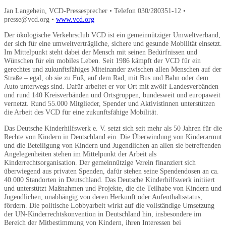
Jan Langehein, VCD-Pressesprecher • Telefon 030/280351-12 •
presse@vcd.org •
www.vcd.org
Der ökologische Verkehrsclub VCD ist ein gemeinnütziger Umweltverband,
der sich für eine umweltverträgliche, sichere und gesunde Mobilität einsetzt.
Im Mittelpunkt steht dabei der Mensch mit seinen Bedürfnissen und
Wünschen für ein mobiles Leben. Seit 1986 kämpft der VCD für ein
gerechtes und zukunftsfähiges Miteinander zwischen allen Menschen auf der
Straße – egal, ob sie zu Fuß, auf dem Rad, mit Bus und Bahn oder dem
Auto unterwegs sind. Dafür arbeitet er vor Ort mit zwölf Landesverbänden
und rund 140 Kreisverbänden und Ortsgruppen, bundesweit und europaweit
vernetzt. Rund 55.000 Mitglieder, Spender und Aktivistinnen unterstützen
die Arbeit des VCD für eine zukunftsfähige Mobilität.
Das Deutsche Kinderhilfswerk e. V. setzt sich seit mehr als 50 Jahren für die
Rechte von Kindern in Deutschland ein. Die Überwindung von Kinderarmut
und die Beteiligung von Kindern und Jugendlichen an allen sie betreffenden
Angelegenheiten stehen im Mittelpunkt der Arbeit als
Kinderrechtsorganisation. Der gemeinnützige Verein finanziert sich
überwiegend aus privaten Spenden, dafür stehen seine Spendendosen an ca.
40.000 Standorten in Deutschland. Das Deutsche Kinderhilfswerk initiiert
und unterstützt Maßnahmen und Projekte, die die Teilhabe von Kindern und
Jugendlichen, unabhängig von deren Herkunft oder Aufenthaltsstatus,
fördern. Die politische Lobbyarbeit wirkt auf die vollständige Umsetzung
der UN-Kinderrechtskonvention in Deutschland hin, insbesondere im
Bereich der Mitbestimmung von Kindern, ihren Interessen bei