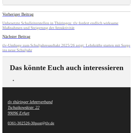
Vorheriger Beitrag
Unbesetzte Schulleiterstellen in Thüringen: tlv fordert endlich wirksame
Maßnahmen und Steigerung der Attraktivität
Nächster Beitrag
tlv-Umfrage zum Schuljahresauftakt 2025/26 zeigt: Lehrkräfte starten mit Sorge
ins neue Schuljahr
Das könnte Euch auch interessieren
tlv thüringer lehrerverband
Fußzeile
Tschaikowskistr. 22
99096 Erfurt
0361-302526-30
post@tlv.de