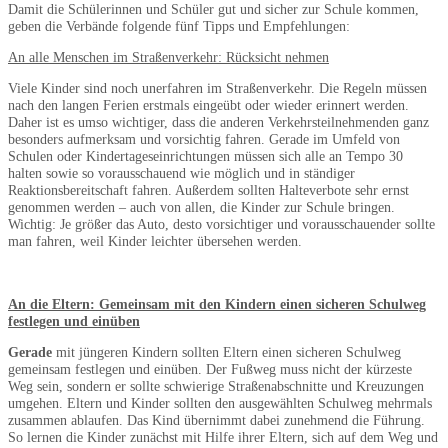
Damit die Schülerinnen und Schüler gut und sicher zur Schule kommen,
geben die Verbände folgende fünf Tipps und Empfehlungen:
An alle Menschen im Straßenverkehr: Rücksicht nehmen
Viele Kinder sind noch unerfahren im Straßenverkehr. Die Regeln müssen
nach den langen Ferien erstmals eingeübt oder wieder erinnert werden.
Daher ist es umso wichtiger, dass die anderen Verkehrsteilnehmenden ganz
besonders aufmerksam und vorsichtig fahren. Gerade im Umfeld von
Schulen oder Kindertageseinrichtungen müssen sich alle an Tempo 30
halten sowie so vorausschauend wie möglich und in ständiger
Reaktionsbereitschaft fahren. Außerdem sollten Halteverbote sehr ernst
genommen werden – auch von allen, die Kinder zur Schule bringen.
Wichtig: Je größer das Auto, desto vorsichtiger und vorausschauender sollte
man fahren, weil Kinder leichter übersehen werden.
An die Eltern: Gemeinsam mit den Kindern einen sicheren Schulweg
festlegen und einüben
Gerade
mit jüngeren Kindern sollten Eltern einen sicheren Schulweg
gemeinsam festlegen und einüben. Der Fußweg muss nicht der kürzeste
Weg sein, sondern er sollte schwierige Straßenabschnitte und Kreuzungen
umgehen. Eltern und Kinder sollten den ausgewählten Schulweg mehrmals
zusammen ablaufen. Das Kind übernimmt dabei zunehmend die Führung.
So lernen die Kinder zunächst mit Hilfe ihrer Eltern, sich auf dem Weg und