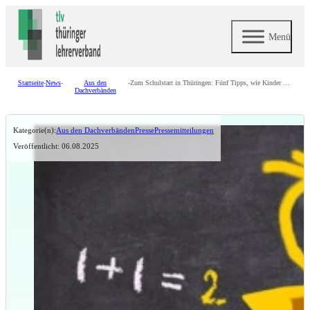
Menü
Startseite
-
News
-
Aus den
-
Zum Schulstart in Thüringen: Fünf Tipps, wie Kinder möglichst sicher zur Schule kommen
Dachverbänden
Kategorie(n):
Aus den Dachverbänden
Presse
Pressemitteilungen
Veröffentlicht: 06.08.2025