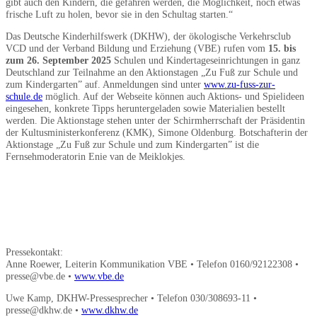
gibt auch den Kindern, die gefahren werden, die Möglichkeit, noch etwas
frische Luft zu holen, bevor sie in den Schultag starten.“
Das Deutsche Kinderhilfswerk (DKHW), der ökologische Verkehrsclub
VCD und der Verband Bildung und Erziehung (VBE) rufen vom
15. bis
zum 26. September 2025
Schulen und Kindertageseinrichtungen in ganz
Deutschland zur Teilnahme an den Aktionstagen „Zu Fuß zur Schule und
zum Kindergarten” auf. Anmeldungen sind unter
www.zu-fuss-zur-
schule.de
möglich. Auf der Webseite können auch Aktions- und Spielideen
eingesehen, konkrete Tipps heruntergeladen sowie Materialien bestellt
werden. Die Aktionstage stehen unter der Schirmherrschaft der Präsidentin
der Kultusministerkonferenz (KMK), Simone Oldenburg. Botschafterin der
Aktionstage „Zu Fuß zur Schule und zum Kindergarten” ist die
Fernsehmoderatorin Enie van de Meiklokjes.
Pressekontakt:
Anne Roewer, Leiterin Kommunikation VBE • Telefon 0160/92122308 •
presse@vbe.de •
www.vbe.de
Uwe Kamp, DKHW-Pressesprecher • Telefon 030/308693-11 •
presse@dkhw.de •
www.dkhw.de