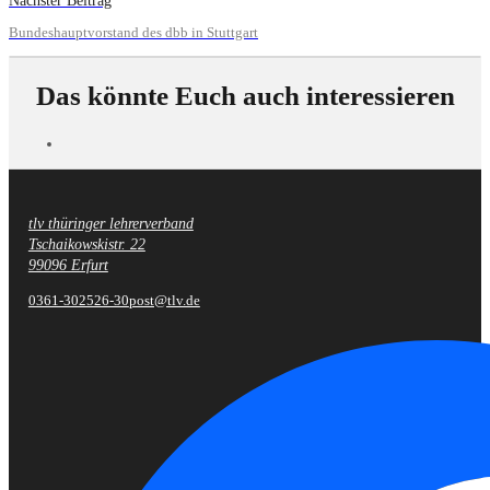
Bundeshauptvorstand des dbb in Stuttgart
Das könnte Euch auch interessieren
tlv thüringer lehrerverband
Fußzeile
Tschaikowskistr. 22
99096 Erfurt
0361-302526-30
post@tlv.de