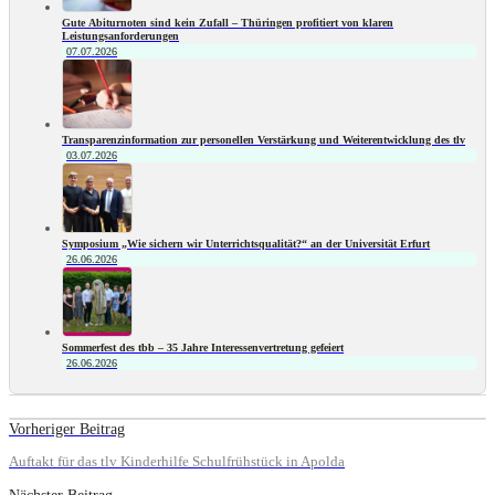
Gute Abiturnoten sind kein Zufall – Thüringen profitiert von klaren
Leistungsanforderungen
07.07.2026
Transparenzinformation zur personellen Verstärkung und Weiterentwicklung des tlv
03.07.2026
Symposium „Wie sichern wir Unterrichtsqualität?“ an der Universität Erfurt
26.06.2026
Sommerfest des tbb – 35 Jahre Interessenvertretung gefeiert
26.06.2026
Vorheriger Beitrag
Auftakt für das tlv Kinderhilfe Schulfrühstück in Apolda
Nächster Beitrag