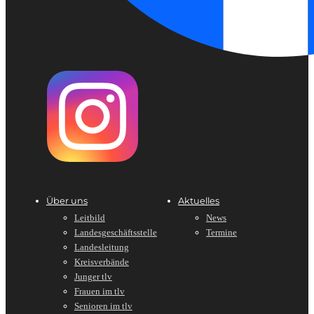
Über uns
Aktuelles
Leitbild
News
Landesgeschäftsstelle
Termine
Landesleitung
Kreisverbände
Junger tlv
Frauen im tlv
Senioren im tlv