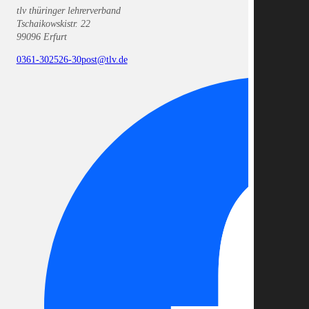
tlv thüringer lehrerverband
Tschaikowskistr. 22
99096 Erfurt
0361-302526-30
post@tlv.de