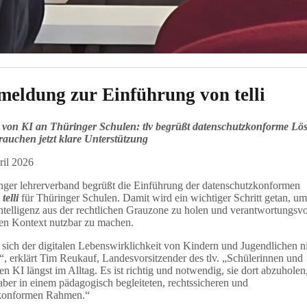
meldung zur Einführung von telli
von KI an Thüringer Schulen: tlv begrüßt datenschutzkonforme Lö
rauchen jetzt klare Unterstützung
ril 2026
inger lehrerverband begrüßt die Einführung der datenschutzkonformen
m
telli
für Thüringer Schulen. Damit wird ein wichtiger Schritt getan, um
ntelligenz aus der rechtlichen Grauzone zu holen und verantwortungsvo
hen Kontext nutzbar zu machen.
 sich der digitalen Lebenswirklichkeit von Kindern und Jugendlichen n
“, erklärt Tim Reukauf, Landesvorsitzender des tlv. „Schülerinnen und
en KI längst im Alltag. Es ist richtig und notwendig, sie dort abzuhole
 aber in einem pädagogisch begleiteten, rechtssicheren und
zkonformen Rahmen.“