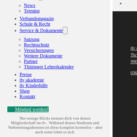
News
Termine
Verbandsmagazin
Schule & Recht
Service & Dokumente
Satzung
Rechtsschutz
tlv
Versicherungen
Fußz
Tsc
Weitere Dokumente
Partner
990
Thüringer Lehrerkalender
036
Presse
tlv akademie
tlv Kinderhilfe
Shop
Kontakt
Mitglied werden!
Nur wenige Klicks trennen dich von deiner
Mitgliedschaft im tlv . Während deines Studiums und
Vorbereitungsdienstes ist diese komplett kostenlos – aber
auch sonst lohnt es sich.