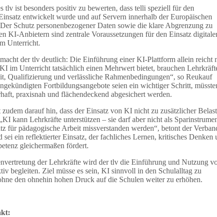
 tlv ist besonders positiv zu bewerten, dass telli speziell für den
Einsatz entwickelt wurde und auf Servern innerhalb der Europäischen
. Der Schutz personenbezogener Daten sowie die klare Abgrenzung zu
n KI‑Anbietern sind zentrale Voraussetzungen für den Einsatz digitale
m Unterricht.
 macht der tlv deutlich: Die Einführung einer KI‑Plattform allein reicht 
KI im Unterricht tatsächlich einen Mehrwert bietet, brauchen Lehrkräft
it, Qualifizierung und verlässliche Rahmenbedingungen“, so Reukauf
angekündigten Fortbildungsangebote seien ein wichtiger Schritt, müsste
haft, praxisnah und flächendeckend abgesichert werden.
t zudem darauf hin, dass der Einsatz von KI nicht zu zusätzlicher Belas
 „KI kann Lehrkräfte unterstützen – sie darf aber nicht als Sparinstrume
atz für pädagogische Arbeit missverstanden werden“, betont der Verban
 sei ein reflektierter Einsatz, der fachliches Lernen, kritisches Denken
tenz gleichermaßen fördert.
envertretung der Lehrkräfte wird der tlv die Einführung und Nutzung v
ktiv begleiten. Ziel müsse es sein, KI sinnvoll in den Schulalltag zu
 ohne den ohnehin hohen Druck auf die Schulen weiter zu erhöhen.
kt: