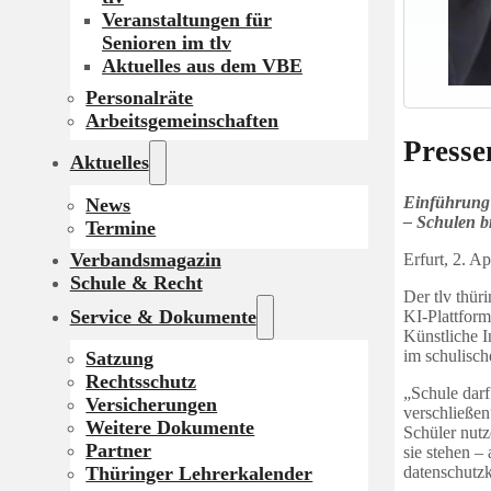
Veranstaltungen für
Senioren im tlv
Aktuelles aus dem VBE
Personalräte
Arbeitsgemeinschaften
Presse
Aktuelles
Einführung 
News
– Schulen b
Termine
Verbandsmagazin
Erfurt, 2. Ap
Schule & Recht
Der tlv thür
Service & Dokumente
KI‑Plattfor
Künstliche I
im schulisc
Satzung
Rechtsschutz
„Schule darf
Versicherungen
verschließen
Weitere Dokumente
Schüler nutz
Partner
sie stehen –
datenschut
Thüringer Lehrerkalender