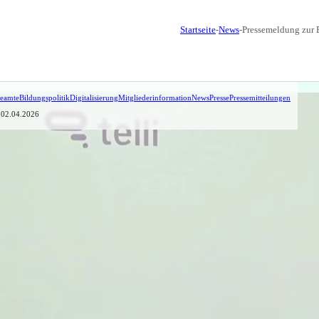
Startseite
-
News
-
Pressemeldung zur E
eamte
Bildungspolitik
Digitalisierung
Mitgliederinformation
News
Presse
Pressemitteilungen
: 02.04.2026