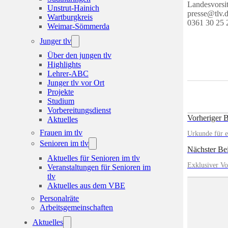
Landesvorsi
Unstrut-Hainich
presse@tlv.
Wartburgkreis
0361 30 25 
Weimar-Sömmerda
Junger tlv
Über den jungen tlv
Highlights
Lehrer-ABC
Junger tlv vor Ort
Projekte
Studium
Vorbereitungsdienst
Vorheriger B
Aktuelles
Frauen im tlv
Urkunde für e
Senioren im tlv
Nächster Bei
Aktuelles für Senioren im tlv
Exklusiver Vo
Veranstaltungen für Senioren im
tlv
Aktuelles aus dem VBE
Personalräte
Arbeitsgemeinschaften
Aktuelles