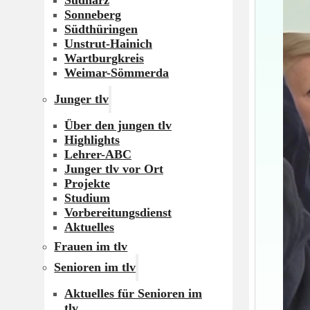
Südharz
Sonneberg
Südthüringen
Unstrut-Hainich
Wartburgkreis
Weimar-Sömmerda
Junger tlv
Über den jungen tlv
Highlights
Lehrer-ABC
Junger tlv vor Ort
Projekte
Studium
Vorbereitungsdienst
Aktuelles
Frauen im tlv
Senioren im tlv
Aktuelles für Senioren im
tlv