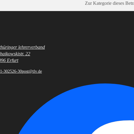
Zur Kategorie dieses Betr
 thüringer lehrerverband
eile
haikowskistr. 22
96 Erfurt
1-302526-30
post@tlv.de