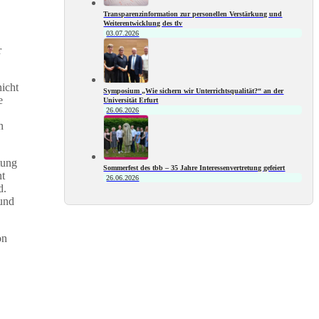
Transparenzinformation zur personellen Verstärkung und
Weiterentwicklung des tlv
03.07.2026
r
nicht
Symposium „Wie sichern wir Unterrichtsqualität?“ an der
e
Universität Erfurt
26.06.2026
n
tung
Sommerfest des tbb – 35 Jahre Interessenvertretung gefeiert
nt
26.06.2026
d.
 und
on