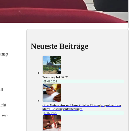
Neueste Beiträge
sung
Petersberg bei 40 °C
05.08.2026
ll
icht
Gute Abiturnoten sind kein Zufall – Thüringen profitiert von
klaren Leistungsanforderungen
07.07.2026
n, wo