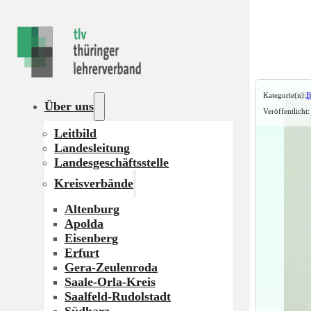
Kategorie(n):
B
Über uns
Veröffentlicht
Leitbild
Landesleitung
Landesgeschäftsstelle
Kreisverbände
Altenburg
Apolda
Eisenberg
Erfurt
Gera-Zeulenroda
Saale-Orla-Kreis
Saalfeld-Rudolstadt