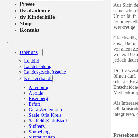
Presse
Aus Sicht des
tlv akademie
schulischen 
Union läuft
tlv Kinderhilfe
kommerzielle
Shop
Werkzeuge i
Kontakt
Gleichzeitig
aus. „Damit 
vor allem Ze
Über uns
weiter. Die 
jedoch dauer
Leitbild
Landesleitung
Der tlv weis
Landesgeschäftsstelle
führen darf.
Kreisverbände
oder als Ers
Entscheidend
Altenburg
Medienkompe
Apolda
Eisenberg
Als Interess
Erfurt
telli konstru
Gera-Zeulenroda
integrieren,
Saale-Orla-Kreis
Saalfeld-Rudolstadt
Südharz
Sonneberg
Pressekonta
Südthüringen