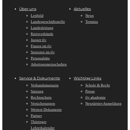
Über uns
Aktuelles
Leitbild
News
Landesgeschäftsstelle
Termine
Landesleitung
Kreisverbände
Junger tlv
Frauen im tlv
Senioren im tlv
Personalräte
Arbeitsgemeinschaften
Service & Dokumente
Wichtige Links
Verbandsmagazin
Schule & Recht
Satzung
Presse
Rechtsschutz
tlv akademie
Versicherungen
Newsletter-Anmeldung
Weitere Dokumente
Partner
Thüringer
Lehrerkalender