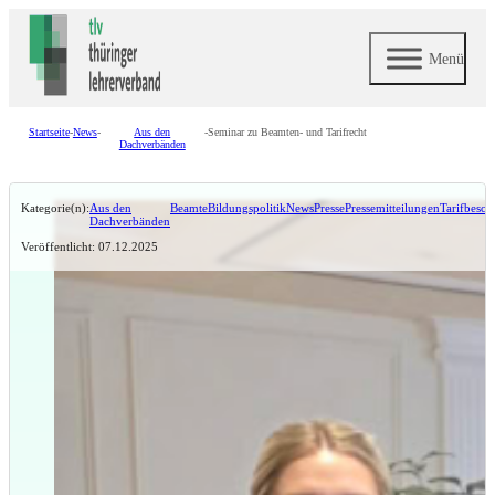
Menü
Startseite
-
News
-
Aus den
-
Seminar zu Beamten- und Tarifrecht
Dachverbänden
Kategorie(n):
Aus den
Beamte
Bildungspolitik
News
Presse
Pressemitteilungen
Tarifbeschä
Dachverbänden
Veröffentlicht: 07.12.2025