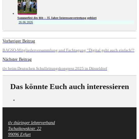
Sommerfest des tbb – 35 Jahre Interessenvertretung gefeiert
26.06.2026
Vorheriger Beitrag
BAGSO-Mitgliederversammlung und Fachtagung “Digital geht auch einfach!?
Nächster Beitrag
tlv beim Deutschen Schulleitungskongress 2025 in Düsseldorf
Das könnte Euch auch interessieren
tlv thüringer lehrerverband
Fußzeile
Tschaikowskistr. 22
99096 Erfurt