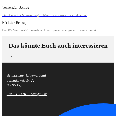
Vorheriger Beitrag
14. Deutscher Seniorentag in Mannheim Worauf es ankommt
Nächster Beitrag
Der KV Weimar-Sömmerda auf den Spuren von guter Brauereikunst
Das könnte Euch auch interessieren
tlv thüringer lehrerverband
Fußzeile
Tschaikowskistr. 22
99096 Erfurt
0361-302526-30
post@tlv.de