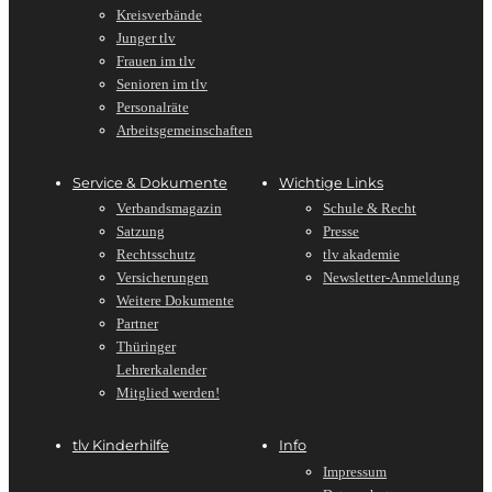
Kreisverbände
Junger tlv
Frauen im tlv
Senioren im tlv
Personalräte
Arbeitsgemeinschaften
Service & Dokumente
Wichtige Links
Verbandsmagazin
Schule & Recht
Satzung
Presse
Rechtsschutz
tlv akademie
Versicherungen
Newsletter-Anmeldung
Weitere Dokumente
Partner
Thüringer
Lehrerkalender
Mitglied werden!
tlv Kinderhilfe
Info
Impressum